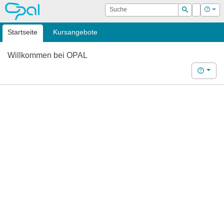
OPAL
Suche
Login
Hilf
Suchen
Startseite
Kursangebote
Willkommen bei OPAL
Hilfe