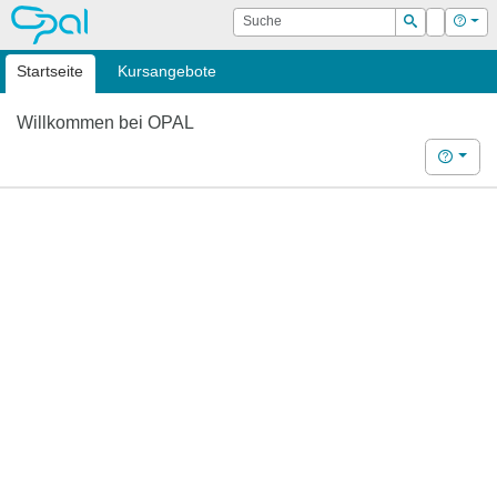
OPAL
Suche
Login
Hilf
Suchen
Startseite
Kursangebote
Willkommen bei OPAL
Hilfe