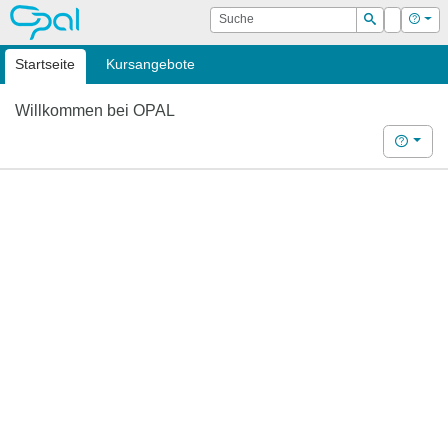
OPAL
Suche
Login
Hilf
Suchen
Startseite
Kursangebote
Willkommen bei OPAL
Hilfe