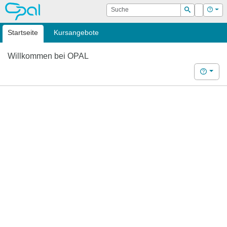
OPAL
Suche
Login
Hilf
Suchen
Startseite
Kursangebote
Willkommen bei OPAL
Hilfe