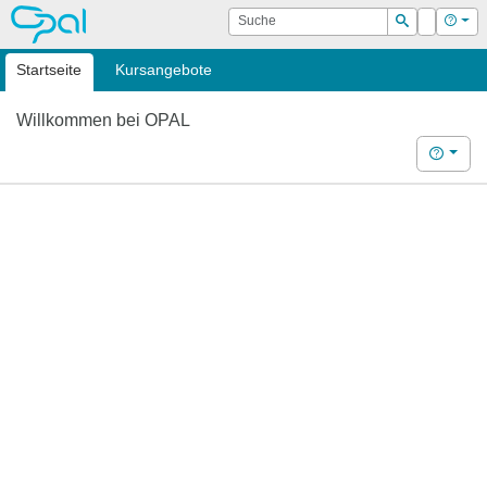
OPAL
Suche
Login
Hilf
Suchen
Startseite
Kursangebote
Willkommen bei OPAL
Hilfe