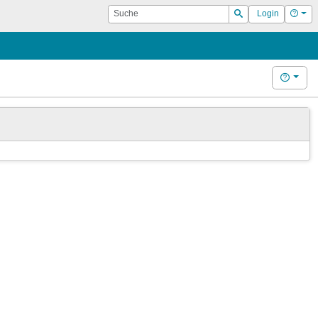
Suche
Hilf
Login
Suchen
Hilfe