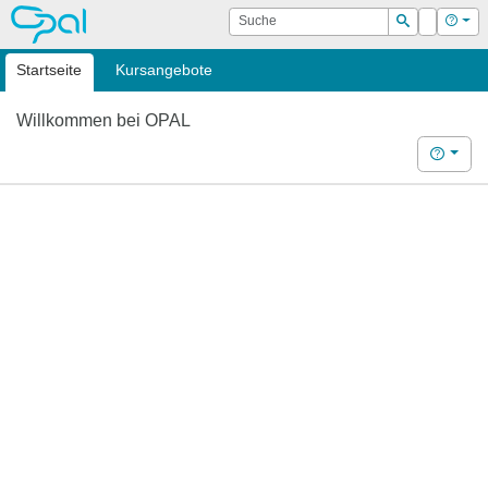
OPAL
Suche
Login
Hilf
Suchen
Startseite
Kursangebote
Willkommen bei OPAL
Hilfe