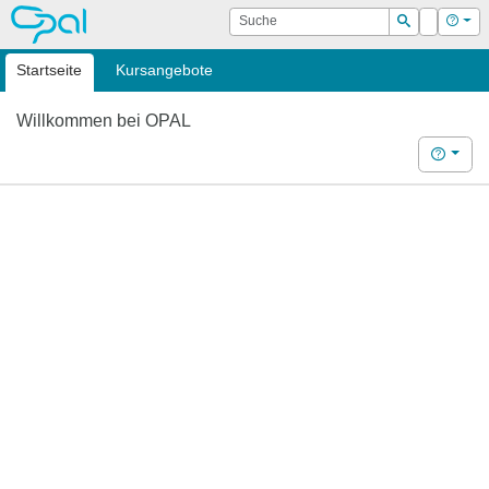
OPAL
Suche
Login
Hilf
Suchen
Startseite
Kursangebote
Willkommen bei OPAL
Hilfe