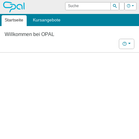
OPAL
Suche
Login
Hilf
Suchen
Startseite
Kursangebote
Willkommen bei OPAL
Hilfe