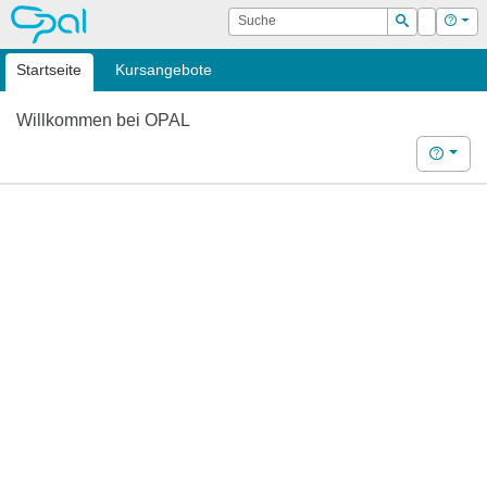
OPAL
Suche
Login
Hilf
Suchen
Startseite
Kursangebote
Willkommen bei OPAL
Hilfe