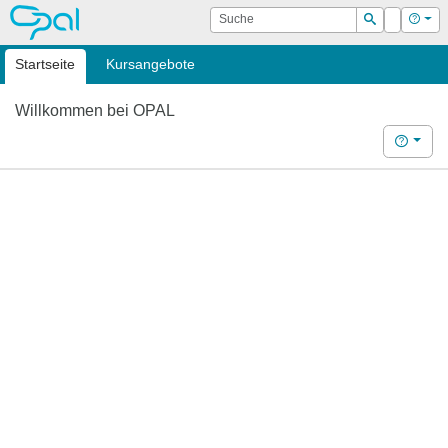
OPAL
Suche
Login
Hilf
Suchen
Startseite
Kursangebote
Willkommen bei OPAL
Hilfe