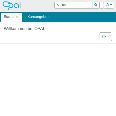
OPAL
Suche
Login
Hilf
Suchen
Startseite
Kursangebote
Willkommen bei OPAL
Hilfe