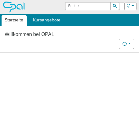
OPAL
Suche
Login
Hilf
Suchen
Startseite
Kursangebote
Willkommen bei OPAL
Hilfe