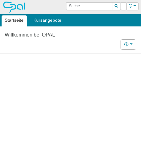
OPAL
Suche
Login
Hilf
Suchen
Startseite
Kursangebote
Willkommen bei OPAL
Hilfe