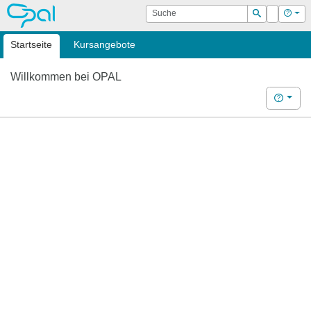
OPAL
Suche
Login
Hilf
Suchen
Startseite
Kursangebote
Willkommen bei OPAL
Hilfe