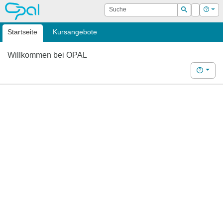
OPAL
Suche
Login
Hilf
Suchen
Startseite
Kursangebote
Willkommen bei OPAL
Hilfe