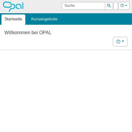
OPAL
Suche
Login
Hilf
Suchen
Startseite
Kursangebote
Willkommen bei OPAL
Hilfe