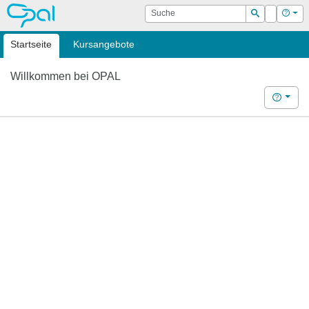
OPAL
Suche
Login
Hilf
Suchen
Startseite
Kursangebote
Willkommen bei OPAL
Hilfe