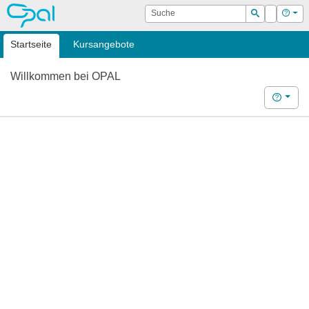
OPAL
Suche
Login
Hilf
Suchen
Startseite
Kursangebote
Willkommen bei OPAL
Hilfe