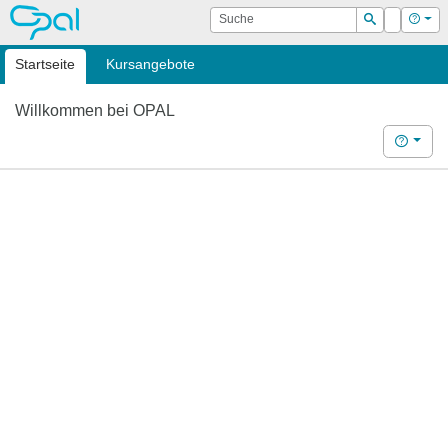
OPAL
Suche
Login
Hilf
Suchen
Startseite
Kursangebote
Willkommen bei OPAL
Hilfe