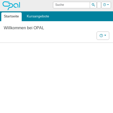
OPAL
Suche
Login
Hilf
Suchen
Startseite
Kursangebote
Willkommen bei OPAL
Hilfe