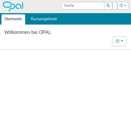
OPAL
Suche
Login
Hilf
Suchen
Startseite
Kursangebote
Willkommen bei OPAL
Hilfe