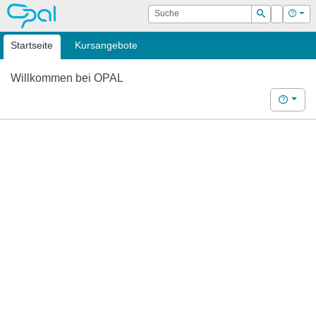
OPAL
Suche
Login
Hilf
Suchen
Startseite
Kursangebote
Willkommen bei OPAL
Hilfe