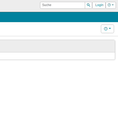
Suche
Hilf
Login
Suchen
Hilfe