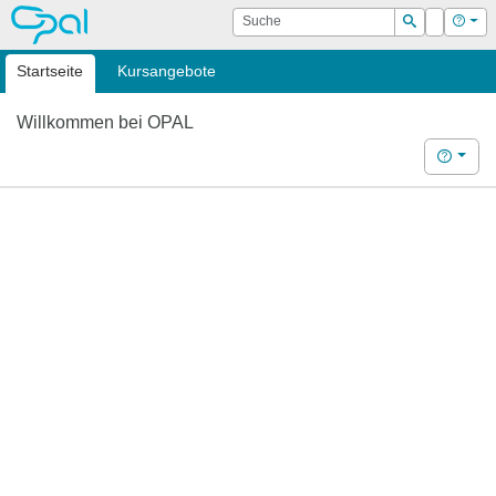
OPAL
Suche
Login
Hilf
Suchen
Startseite
Kursangebote
Willkommen bei OPAL
Hilfe