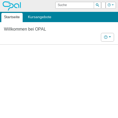
OPAL
Suche
Login
Hilf
Suchen
Startseite
Kursangebote
Willkommen bei OPAL
Hilfe