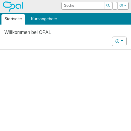
OPAL
Suche
Login
Hilf
Suchen
Startseite
Kursangebote
Willkommen bei OPAL
Hilfe