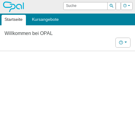
OPAL
Suche
Login
Hilf
Suchen
Startseite
Kursangebote
Willkommen bei OPAL
Hilfe