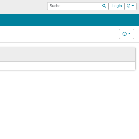
Suche
Hilf
Login
Suchen
Hilfe