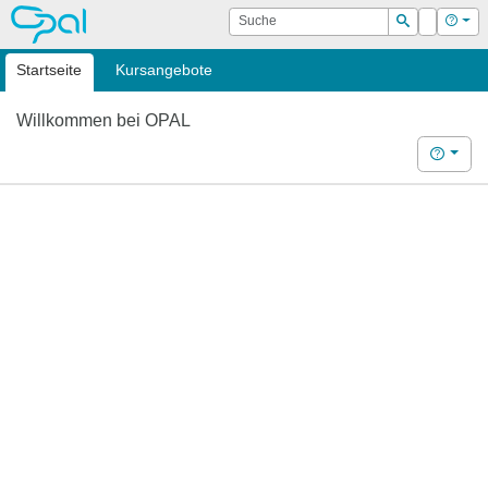
OPAL
Suche
Login
Hilf
Suchen
Startseite
Kursangebote
Willkommen bei OPAL
Hilfe