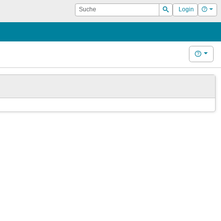
Suche
Hilf
Login
Suchen
Hilfe