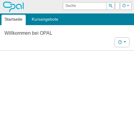
OPAL
Suche
Login
Hilf
Suchen
Startseite
Kursangebote
Willkommen bei OPAL
Hilfe