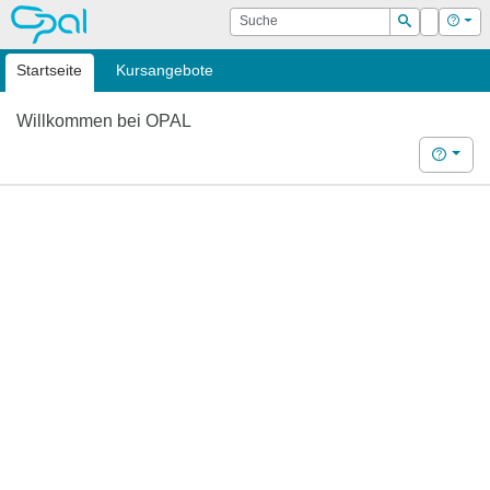
OPAL
Suche
Login
Hilf
Suchen
Startseite
Kursangebote
Willkommen bei OPAL
Hilfe