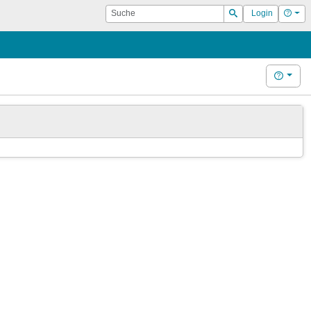
Suche
Hilf
Login
Suchen
Hilfe