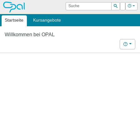
OPAL
Suche
Login
Hilf
Suchen
Startseite
Kursangebote
Willkommen bei OPAL
Hilfe