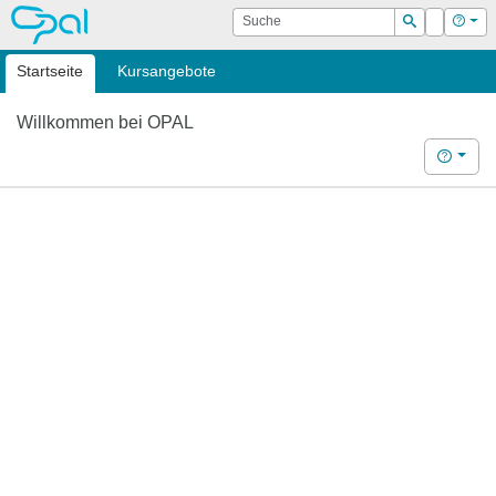
OPAL
Suche
Login
Hilf
Suchen
Startseite
Kursangebote
Willkommen bei OPAL
Hilfe