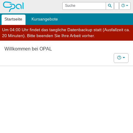
OPAL
Suche
Login
Hilf
Suchen
Startseite
Kursangebote
Um 04:00 Uhr findet das taegliche Datenbackup statt (Ausfallzeit ca.
20 Minuten). Bitte beenden Sie Ihre Arbeit vorher.
Willkommen bei OPAL
Hilfe