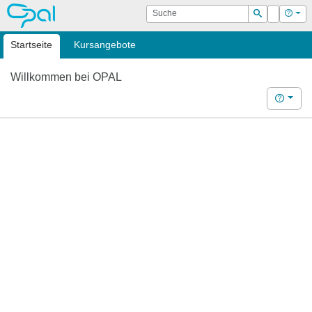
OPAL
Suche
Login
Hilf
Suchen
Startseite
Kursangebote
Willkommen bei OPAL
Hilfe