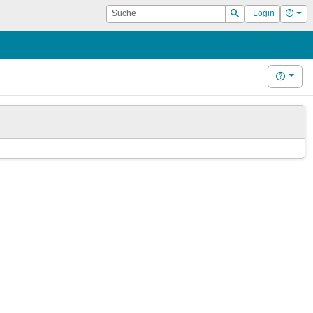
Suche
Hilf
Login
Suchen
Hilfe