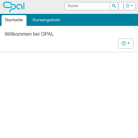
OPAL
Suche
Login
Hilf
Suchen
Startseite
Kursangebote
Willkommen bei OPAL
Hilfe