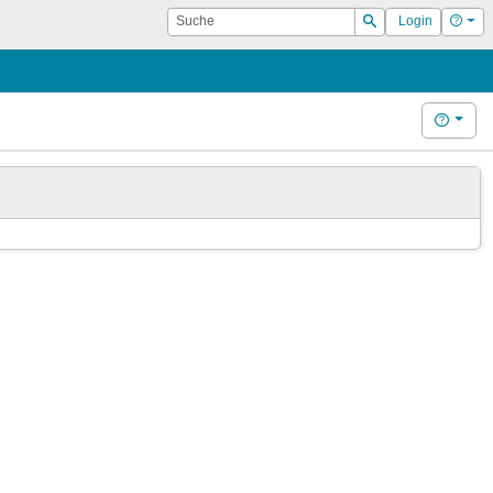
Suche
Hilf
Login
Suchen
Hilfe