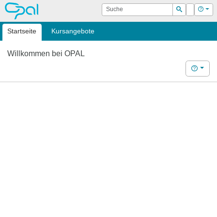
OPAL
Suche
Login
Hilf
Suchen
Startseite
Kursangebote
Willkommen bei OPAL
Hilfe