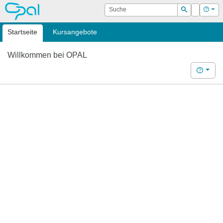
OPAL
Suche
Login
Hilf
Suchen
Startseite
Kursangebote
Willkommen bei OPAL
Hilfe