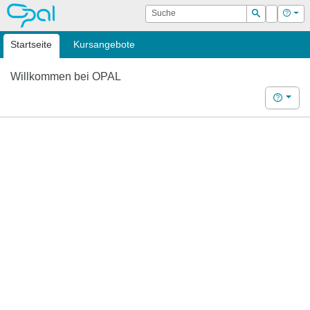
OPAL
Suche
Login
Hilf
Suchen
Startseite
Kursangebote
Willkommen bei OPAL
Hilfe