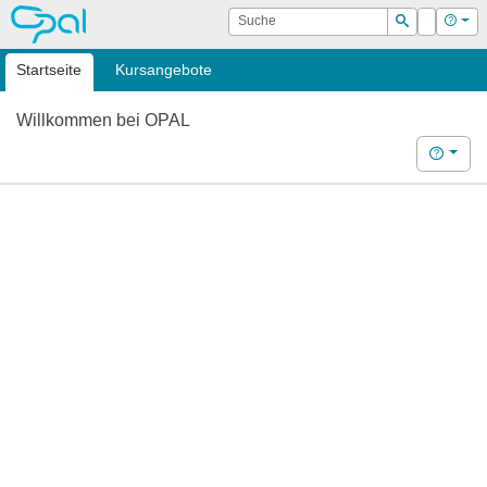
OPAL
Suche
Login
Hilf
Suchen
Startseite
Kursangebote
Willkommen bei OPAL
Hilfe