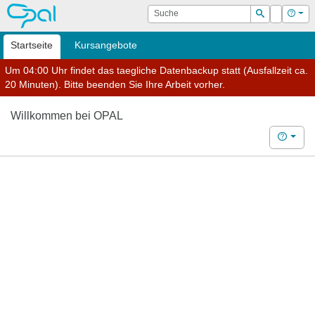
OPAL
Suche
Login
Hilf
Suchen
Startseite
Kursangebote
Um 04:00 Uhr findet das taegliche Datenbackup statt (Ausfallzeit ca.
20 Minuten). Bitte beenden Sie Ihre Arbeit vorher.
Willkommen bei OPAL
Hilfe