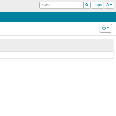
Suche
Hilf
Login
Suchen
Hilfe