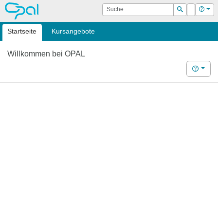
OPAL
Suche
Login
Hilf
Suchen
Startseite
Kursangebote
Willkommen bei OPAL
Hilfe