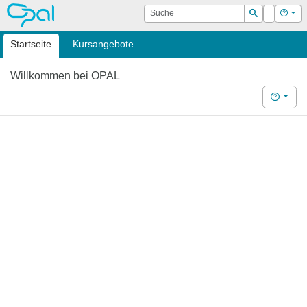
OPAL
Suche
Login
Hilf
Suchen
Startseite
Kursangebote
Willkommen bei OPAL
Hilfe