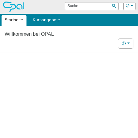
OPAL
Suche
Login
Hilf
Suchen
Startseite
Kursangebote
Willkommen bei OPAL
Hilfe